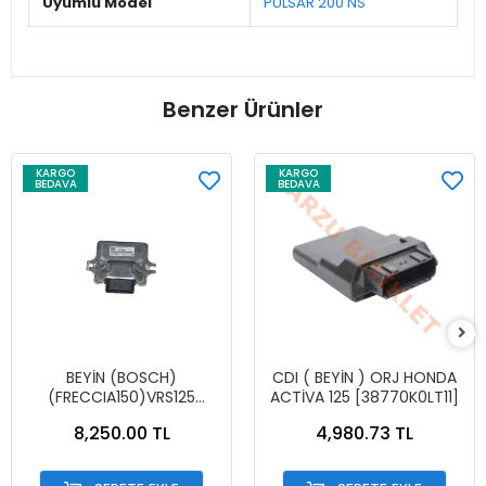
Uyumlu Model
PULSAR 200 NS
Benzer Ürünler
KARGO
KARGO
BEDAVA
BEDAVA
BEYİN (BOSCH)
CDI ( BEYİN ) ORJ HONDA
(FRECCIA150)VRS125
ACTİVA 125 [38770K0LT11]
ORJİNAL
8,250.00 TL
4,980.73 TL