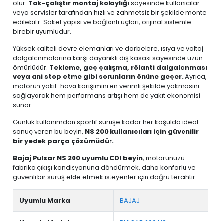
olur.
Tak-çalıştır montaj kolaylığı
sayesinde kullanıcılar
veya servisler tarafından hızlı ve zahmetsiz bir şekilde monte
edilebilir. Soket yapısı ve bağlantı uçları, orijinal sistemle
birebir uyumludur.
Yüksek kaliteli devre elemanları ve darbelere, ısıya ve voltaj
dalgalanmalarına karşı dayanıklı dış kasası sayesinde uzun
ömürlüdür.
Tekleme, geç çalışma, rölanti dalgalanması
veya ani stop etme gibi sorunların önüne geçer.
Ayrıca,
motorun yakıt-hava karışımını en verimli şekilde yakmasını
sağlayarak hem performans artışı hem de yakıt ekonomisi
sunar.
Günlük kullanımdan sportif sürüşe kadar her koşulda ideal
sonuç veren bu beyin,
NS 200 kullanıcıları için güvenilir
bir yedek parça çözümüdür.
Bajaj Pulsar NS 200 uyumlu CDI beyin
, motorunuzu
fabrika çıkışı kondisyonuna döndürmek, daha konforlu ve
güvenli bir sürüş elde etmek isteyenler için doğru tercihtir.
Uyumlu Marka
BAJAJ