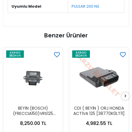
Uyumlu Model
PULSAR 200 NS
Benzer Ürünler
KARGO
KARGO
BEDAVA
BEDAVA
BEYİN (BOSCH)
CDI ( BEYİN ) ORJ HONDA
(FRECCIA150)VRS125
ACTİVA 125 [38770K0LT11]
ORJİNAL
8,250.00 TL
4,982.55 TL