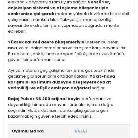
elektronik altyapısıyla tam uyum sağlar.
Sensörler,
enjeksiyon sistemi ve ateşleme bileşenleriyle
senkronize çalışarak
motorun yüksek devirlerde bile stabil
çalışmasını mümkün kılar. Tak-çalıştır montaj özelliği
sayesinde ekstra bir işlem yapmadan doğrudan monte
edilebilir.
Yüksek kaliteli devre bileşenleriyle
üretilen bu beyin,
ısıya, voltaj dalgalanmalarına ve titreşime karşı dayanıklıdır.
Bu da hem şehir içi hem de sportif sürüşlerde uzun ömürlü,
güvenli bir performans sunar.
Ayrıca motorun geç çalışma, tekleme, gaz tepkisinde
gecikme gibi sorunlarını ortadan kaldırır.
Yakıt-hava
karışımını optimum düzeyde ateşleyerek yakıt
verimliliği ve düşük emisyon değerleri
sağlar.
Bajaj Pulsar NS 200 orijinal beyin
, performans ve
dayanıklılığı bir arada arayan sürücüler için en doğru
seçimdir. Motosikletinizin fabrika çıkışı gücünü geri
kazanmak için güvenle tercih edebilirsiniz.
Uyumlu Marka
BAJAJ