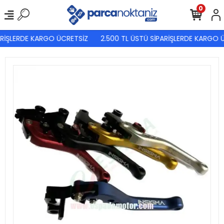
0
RİŞLERDE KARGO ÜCRETSİZ
2.500 TL ÜSTÜ SİPARİŞLERDE KARGO Ü