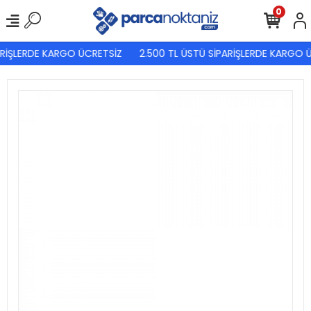
0
RİŞLERDE KARGO ÜCRETSİZ
2.500 TL ÜSTÜ SİPARİŞLERDE KARGO Ü