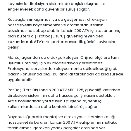
sayesinde direksiyon sisteminde boşluk oluşmasını
engelleyerek daha güvenli bir sürüş sağlar.
Rot başlarının aşınması ya da gevşemesi, direksiyon
hassasiyetini kaybetmenize ve aracın stabilitesinin
bozulmasına sebep olabilir. Loncin 200 ATV için tasarlanmış
olan bu ters dişli rot başı, sürüş güvenliğini yeniden
kazandırarak ATV’nizin performansını ilk günkü seviyesine
getirir.
Montaj açısından da oldukça kolaydır. Orijinal ölçülere tam
uyumlu üretildiği için ek modifikasyon gerektirmez.
Profesyonel servislerde kolayca monte edilebileceği gibi,
bakım konusunda bilgili kullanıcılar tarafından da kısa sürede
uygulanabilir.
Rot Başı Ters Diş Loncin 200 ATV M10-1,25, güvenliği artırırken
direksiyon sisteminin daha hassas çalışmasını destekler.
Arazi koşullarında yol tutuşunu güçlendirir, şehir içi
kullanımlarda ise daha konforlu bir sürüş sağlar.
Dayanıklılığı, pratik montajı ve direksiyon sistemine kattığı
hassasiyet ile bu ürün, Loncin 200 ATV sahiplerinin mutlaka
tercih etmesi gereken yedek parçalar arasında yer