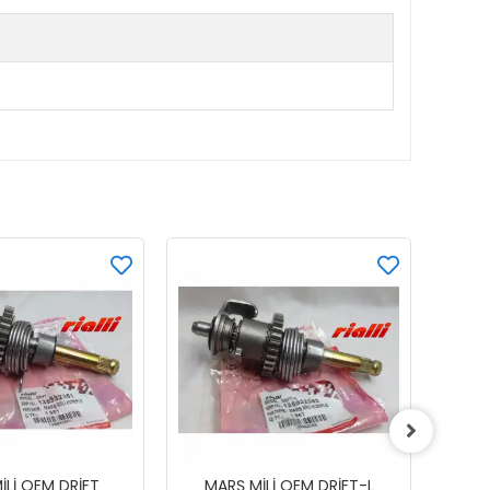
İLİ OEM DRİFT
MARŞ MİLİ OEM DRİFT-L
V