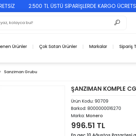
İZ
2.500 TL ÜSTÜ SİPARİŞLERDE KARGO ÜCRETSİZ
lenen Ürünler
Çok Satan Ürünler
Markalar
Sipariş 
Sanziman Grubu
ŞANZIMAN KOMPLE CG
Ürün Kodu:
90709
Barkod:
8000000016270
Marka:
Monero
996.51 TL
En geç 10 Ağustos Pazartesi