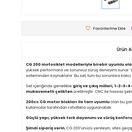
Favorilerime Ekle
Ürün A
CG 200 motosiklet modelleriyle birebir uyumlu ol
yüksek performans ve sorunsuz sürüş deneyimi sunar. Vit
sisteminden kaynaklanır. Bu set, tüm bu sorunlara kalıc
Set içeriğinde genellikle
giriş ve çıkış milleri, 1-2-3-
mukavemetli çelikten
üretilmiştir. CNC ile hassas şe
200cc CG motor blokları ile tam uyumlu
olan bu şan
kullanıcılar tarafından rahatlıkla uygulanabilir.
Güçlü yapı, yüksek tork dayanımı ve sürüş konforu
Şimdi sipariş verin
, CG 200’ünüzü yenileyin, vites geçiş