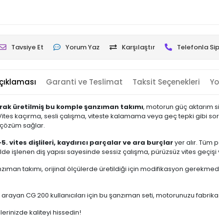
Tavsiye Et
Yorum Yaz
Karşılaştır
Telefonla Sip
çıklaması
Garanti ve Teslimat
Taksit Seçenekleri
Yo
arak üretilmiş bu komple şanzıman takımı
, motorun güç aktarım s
es kaçırma, sesli çalışma, viteste kalamama veya geç tepki gibi sorun
ı çözüm sağlar.
4-5. vites dişlileri, kaydırıcı parçalar ve ara burçlar
yer alır. Tüm 
kilde işlenen diş yapısı sayesinde sessiz çalışma, pürüzsüz vites geçiş
zıman takımı, orijinal ölçülerde üretildiği için modifikasyon gerekmed
arayan CG 200 kullanıcıları için bu şanzıman seti, motorunuzu fabrika
lerinizde kaliteyi hissedin!