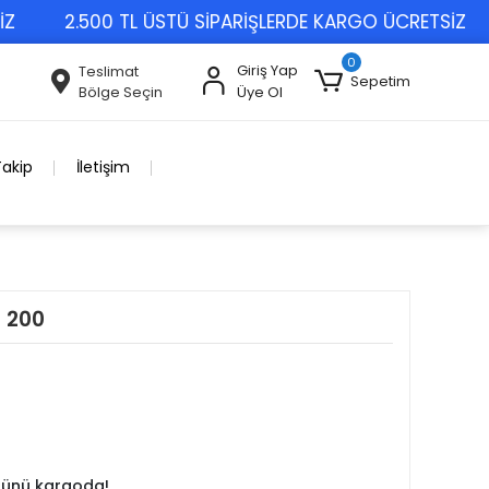
2.500 TL ÜSTÜ SİPARİŞLERDE KARGO ÜCRETSİZ
0
Giriş Yap
Teslimat
Sepetim
Bölge Seçin
Üye Ol
Takip
İletişim
 200
 günü kargoda!