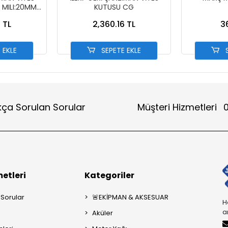
 MILI:20MM)
KUTUSU CG
 TL
2,360.16 TL
3
 EKLE
SEPETE EKLE
S
kça Sorulan Sorular
Müşteri Hizmetleri
0
etleri
Kategoriler
 Sorular
🚨EKİPMAN & AKSESUAR
H
a
Aküler