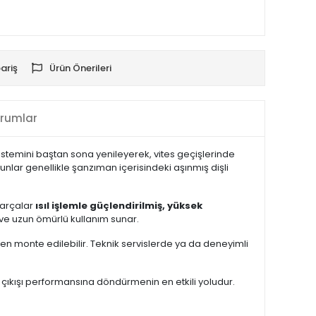
ariş
Ürün Önerileri
rumlar
istemini baştan sona yenileyerek, vites geçişlerinde
lar genellikle şanzıman içerisindeki aşınmış dişli
parçalar
ısıl işlemle güçlendirilmiş, yüksek
i ve uzun ömürlü kullanım sunar.
en monte edilebilir. Teknik servislerde ya da deneyimli
 çıkışı performansına döndürmenin en etkili yoludur.