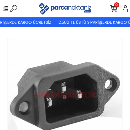
0
RİŞLERDE KARGO ÜCRETSİZ
2.500 TL ÜSTÜ SİPARİŞLERDE KARGO Ü