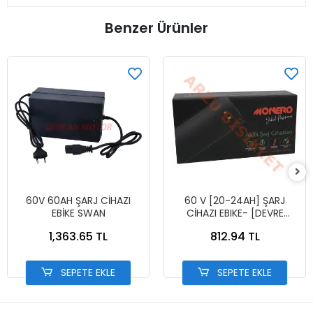
Benzer Ürünler
60V 60AH ŞARJ CİHAZI
60 V [20-24AH] ŞARJ
EBİKE SWAN
CİHAZI EBIKE- [DEVRE
KESİCİLİ]
1,363.65 TL
812.94 TL
SEPETE EKLE
SEPETE EKLE