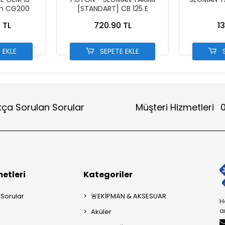
m CG200
[STANDART] CB 125 E
 TL
720.90 TL
1
 EKLE
SEPETE EKLE
S
kça Sorulan Sorular
Müşteri Hizmetleri
0
etleri
Kategoriler
 Sorular
🚨EKİPMAN & AKSESUAR
H
a
Aküler