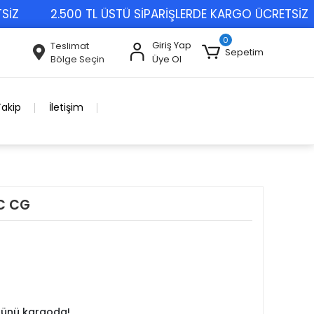
2.500 TL ÜSTÜ SİPARİŞLERDE KARGO ÜCRETSİZ
0
Giriş Yap
Teslimat
Sepetim
Bölge Seçin
Üye Ol
Takip
İletişim
C CG
 günü kargoda!