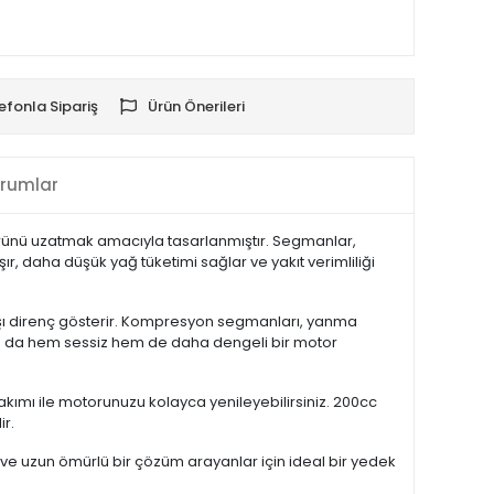
efonla Sipariş
Ürün Önerileri
rumlar
rünü uzatmak amacıyla tasarlanmıştır. Segmanlar,
r, daha düşük yağ tüketimi sağlar ve yakıt verimliliği
rşı direnç gösterir. Kompresyon segmanları, yanma
Bu da hem sessiz hem de daha dengeli bir motor
ımı ile motorunuzu kolayca yenileyebilirsiniz. 200cc
ir.
 ve uzun ömürlü bir çözüm arayanlar için ideal bir yedek