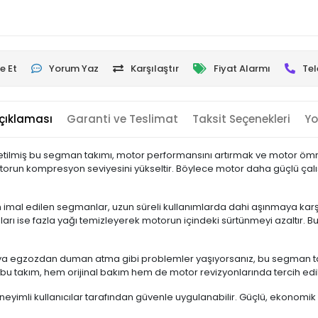
e Et
Yorum Yaz
Karşılaştır
Fiyat Alarmı
Tel
çıklaması
Garanti ve Teslimat
Taksit Seçenekleri
Yo
etilmiş bu segman takımı, motor performansını artırmak ve motor öm
otorun kompresyon seviyesini yükseltir. Böylece motor daha güçlü çalışı
n imal edilen segmanlar, uzun süreli kullanımlarda dahi aşınmaya ka
ı ise fazla yağı temizleyerek motorun içindeki sürtünmeyi azaltır. 
eya egzozdan duman atma gibi problemler yaşıyorsanız, bu segman tak
 bu takım, hem orijinal bakım hem de motor revizyonlarında tercih edil
yimli kullanıcılar tarafından güvenle uygulanabilir. Güçlü, ekonomik