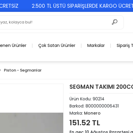
SİZ
2.500 TL ÜSTÜ SİPARİŞLERDE KARGO ÜCRETSİZ
lenen Ürünler
Çok Satan Ürünler
Markalar
Sipariş 
Piston - Segmanlar
SEGMAN TAKIMI 200C
Ürün Kodu:
90214
Barkod:
8000000006431
Marka:
Monero
151.52 TL
En geç 10 Ağustos Pazartesi