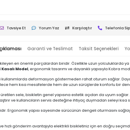
Tavsiye Et
Yorum Yaz
Karşılaştır
Telefonla Sip
çıklaması
Garanti ve Teslimat
Taksit Seçenekleri
Yo
kileyen en önemli parçalardan biridir. Özellikle uzun yolculuklarda ya da 
i Kasalı Model
, ergonomik tasarımı ve dayanıklı yapısıyla Kobra model 3
eli kullanımlarda deformasyon göstermeden rahat oturum sağlar. Daya
lece hem kısa mesafelerde hem de uzun sürüşlerde konforlu bir den
 üretilen sele, bisikletin genel yapısına estetik açıdan da uyum sağla
laştırır ve kullanıcıların servis desteğine ihtiyaç duymadan seleyi kısa
idir. Ergonomik yapısı sayesinde sürücünün dengeli oturmasını sağlayar
 ve hızlı gönderim avantajıyla elektrikli bisikletiniz için en doğru se