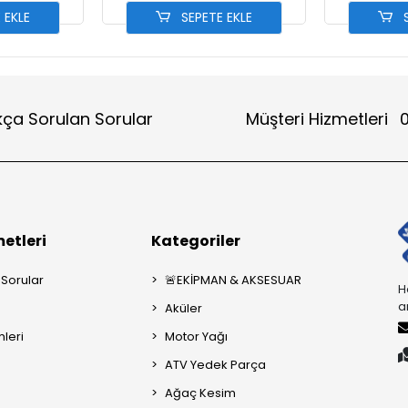
 EKLE
SEPETE EKLE
S
kça Sorulan Sorular
Müşteri Hizmetleri
0
etleri
Kategoriler
 Sorular
🚨EKİPMAN & AKSESUAR
H
a
Aküler
mleri
Motor Yağı
ATV Yedek Parça
Ağaç Kesim