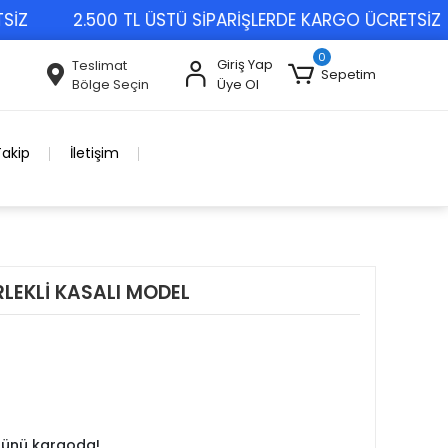
2.500 TL ÜSTÜ SİPARİŞLERDE KARGO ÜCRETSİZ
0
Giriş Yap
Teslimat
Sepetim
Bölge Seçin
Üye Ol
Takip
İletişim
RLEKLİ KASALI MODEL
 günü kargoda!