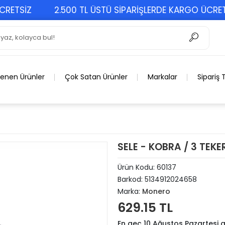
SİZ
2.500 TL ÜSTÜ SİPARİŞLERDE KARGO ÜCRETSİZ
lenen Ürünler
Çok Satan Ürünler
Markalar
Sipariş 
SELE - KOBRA / 3 TEKE
Ürün Kodu:
60137
Barkod:
5134912024658
Marka:
Monero
629.15 TL
En geç 10 Ağustos Pazartesi