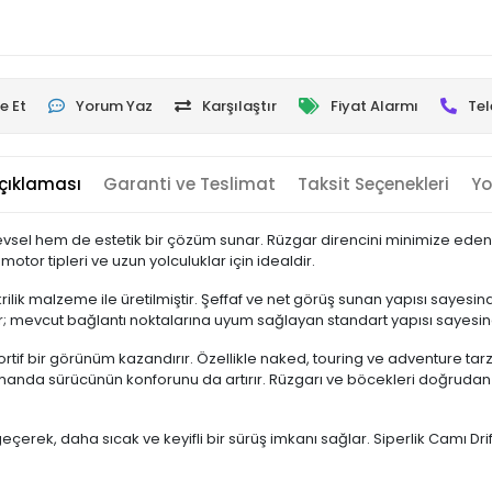
e Et
Yorum Yaz
Karşılaştır
Fiyat Alarmı
Tel
çıklaması
Garanti ve Teslimat
Taksit Seçenekleri
Yo
em işlevsel hem de estetik bir çözüm sunar. Rüzgar direncini minimize e
motor tipleri ve uzun yolculuklar için idealdir.
krilik malzeme ile üretilmiştir. Şeffaf ve net görüş sunan yapısı sayes
; mevcut bağlantı noktalarına uyum sağlayan standart yapısı sayesind
portif bir görünüm kazandırır. Özellikle naked, touring ve adventure ta
zamanda sürücünün konforunu da artırır. Rüzgarı ve böcekleri doğruda
ek, daha sıcak ve keyifli bir sürüş imkanı sağlar. Siperlik Camı Drift 