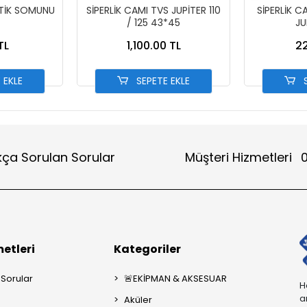
STİK SOMUNU
SİPERLİK CAMI TVS JUPİTER 110
SİPERLİK C
/ 125 43*45
JU
TL
1,100.00 TL
22
 EKLE
SEPETE EKLE
S
kça Sorulan Sorular
Müşteri Hizmetleri
0
etleri
Kategoriler
 Sorular
🚨EKİPMAN & AKSESUAR
H
a
Aküler