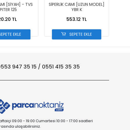
AMI [SİYAH] - TVS
SİPERLİK CAMI [UZUN MODEL]
SİPE
PITER 125
YBR K
0.20 TL
553.12 TL
EPETE EKLE
SEPETE EKLE
553 947 35 15 / 0551 415 35 35
aftaiçi 09:00 - 19:00 Cumartesi 10:00 - 17:00 saatleri
rasında ulaşabilirsiniz.