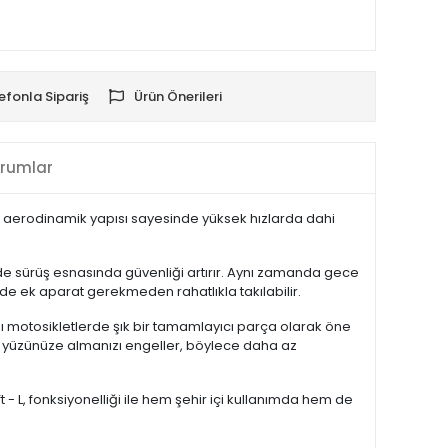
efonla Sipariş
Ürün Önerileri
rumlar
den aerodinamik yapısı sayesinde yüksek hızlarda dahi
inde sürüş esnasında güvenliği artırır. Aynı zamanda gece
e ek aparat gerekmeden rahatlıkla takılabilir.
rzı motosikletlerde şık bir tamamlayıcı parça olarak öne
n yüzünüze almanızı engeller, böylece daha az
- L, fonksiyonelliği ile hem şehir içi kullanımda hem de