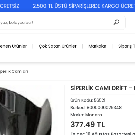
SİZ
2.500 TL ÜSTÜ SİPARİŞLERDE KARGO ÜCRETSİZ
lenen Ürünler
Çok Satan Ürünler
Markalar
Sipariş 
iperlik Camlari
SİPERLİK CAMI DRİFT - 
Ürün Kodu:
56521
Barkod:
8000000029348
Marka:
Monero
377.49 TL
En geç 10 Ağustos Pazartesi