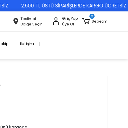
2.500 TL ÜSTÜ SİPARİŞLERDE KARGO ÜCRETSİZ
0
Giriş Yap
Teslimat
Sepetim
Bölge Seçin
Üye Ol
Takip
İletişim
L
 günü kargoda!