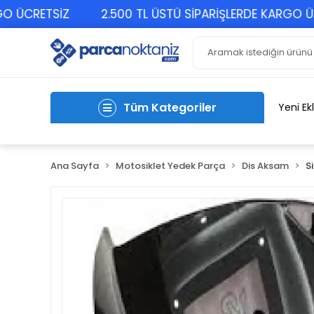
CRETSİZ
2.500 TL ÜSTÜ SİPARİŞLERDE KARGO ÜCRET
Tüm Kategoriler
Yeni Ek
Ana Sayfa
Motosiklet Yedek Parça
Dis Aksam
S