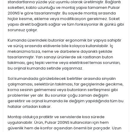
standartlarına yüzde yüz uyumlu olarak üretilmiştir. Bağlantı
soketleri, kablo uzunluğu ve montaj yapısı tamamen Pulsar
200NS’e göre tasarlanmıştır. Bu sayede montaj sırasında
hiçbir kesme, ekleme veya modifikasyon gerekmez. Soket
yapısı direkt bağlantı sağlar ve tüm fonksiyonlar ilk günkü gibi
sorunsuz çalışır.
Kumanda üzerindeki butonlar ergonomik bir yapıya sahiptir
ve sürüş sırasında eldivenle bile kolayca kullanılabilir. İç
mekanizma toza, neme ve darbelere dayanıklı şekilde
tasarlanmıştır. Yan sanayi ürünlerde sık rastlanan buton
takılması, geç tepki verme veya elektriksel temas sorunları,
bu orijinal kumanda setinde yaşanmaz.
Sol kumandada görülebilecek belirtiler arasında sinyalin
çalışmaması, selektörün takılması, far geçişlerinde gecikme,
korna sesinin gelmemesi veya butonların sertleşmesi gibi
problemler yer alır. Bu sorunlar çoğu zaman değişim
gerektirir ve orjinal kumanda ile değişim yapıldığında tüm bu
hatalar ortadan kalkar.
Montajı oldukça pratiktir ve servislerde kısa sürede
uygulanabilir. Ürün, Pulsar 200NS kullanıcıları için hem
güvenlik hem de konfor açısından önemli bir parçadır. Uzun