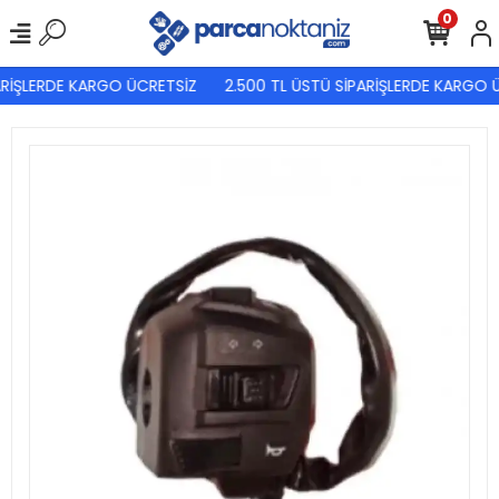
0
RİŞLERDE KARGO ÜCRETSİZ
2.500 TL ÜSTÜ SİPARİŞLERDE KARGO Ü