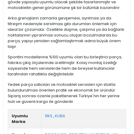
gövde yapısıyla uyumlu olacak şekilde tasarlanmıştır ve
motosikletin genel görünümüne şık bir bütünlük kazandırır.
Arka grenajların zamanla gevşemesi, ayrılması ya da
titreşim nedeniyle sarsılması gibi durumları önlemek için
ideal bir çözümdür. Özellikle düşme, çarpma ya da bağlantı
noktalarının yıpranması sonucu oluşan bozulmalarda bu
parça, yapıyı yeniden sağlamlaştırmak adına büyük önem
taşır.
Spontini modellerine %100 uyumlu olan bu birleştirici parça,
fabrika çıkış ölçülerinde üretilmiştir. Kolay montaj özelliği
sayesinde hem servislerde hem de bireysel kullanıcılar
tarafından rahatlıkla değiştirilebilir.
Yedek parça satıcıları ve motosiklet servisleri için stokta
bulundurulması önerilen pratik ve ekonomik bir üründür.
Sipariş sonrası özenle paketlenerek Türkiye'nin her yerine
hızlı ve güvenli kargo ile gönderilir.
Uyumlu
RKS
,
KUBA
Marka