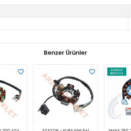
Benzer Ürünler
KARGO
BEDAVA
N 200 ATV
STATÖR - KUBA EGE 5+1
XMAX 250 