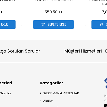
B74
 TL
550.50 TL
7,
 EKLE
SEPETE EKLE
S
kça Sorulan Sorular
Müşteri Hizmetleri
0
etleri
Kategoriler
 Sorular
🚨EKİPMAN & AKSESUAR
H
a
Aküler