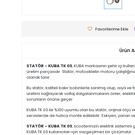
Favorilerime Ekle
Ürün A
STATÖR – KUBA TK 03
, KUBA markasının şehir içi kull
üretim parçasıdır. Statör, motosikletin motoru çalıştığın
olanak tanır.
Bu statör, kaliteli bakır bobinlerle sarılmış olup, ısıya ve
üretimi sağlayarak voltaj dalgalanmalarını önler, elektrik
sorunların önüne geçer.
KUBA TK 03 ile %100 uyumlu olan bu statör, orijinal ölçü ve
servislerde de hızlıca monte edilebilir. Eskiyen, yanan
STATÖR – KUBA TK 03
, scooterınızın elektrik sistemini
KUBA TK 03 kullanıcıları için vazgeçilmez bir çözümdür.