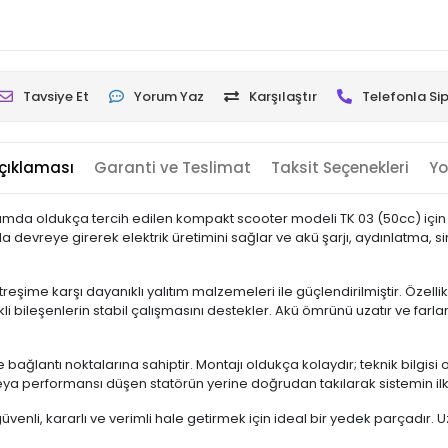
Tavsiye Et
Yorum Yaz
Karşılaştır
Telefonla Sip
çıklaması
Garanti ve Teslimat
Taksit Seçenekleri
Yo
anımda oldukça tercih edilen kompakt scooter modeli TK 03 (50cc) için ö
da devreye girerek elektrik üretimini sağlar ve akü şarjı, aydınlatma, s
 titreşime karşı dayanıklı yalıtım malzemeleri ile güçlendirilmiştir. Özelli
li bileşenlerin stabil çalışmasını destekler. Akü ömrünü uzatır ve farlar
 bağlantı noktalarına sahiptir. Montajı oldukça kolaydır; teknik bilgisi o
 veya performansı düşen statörün yerine doğrudan takılarak sistemin i
 güvenli, kararlı ve verimli hale getirmek için ideal bir yedek parçadır.