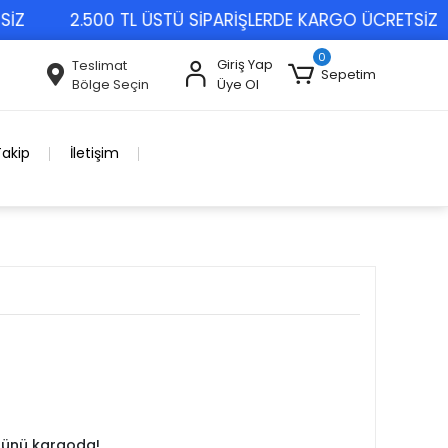
2.500 TL ÜSTÜ SİPARİŞLERDE KARGO ÜCRETSİZ
0
Giriş Yap
Teslimat
Sepetim
Bölge Seçin
Üye Ol
Takip
İletişim
 günü kargoda!