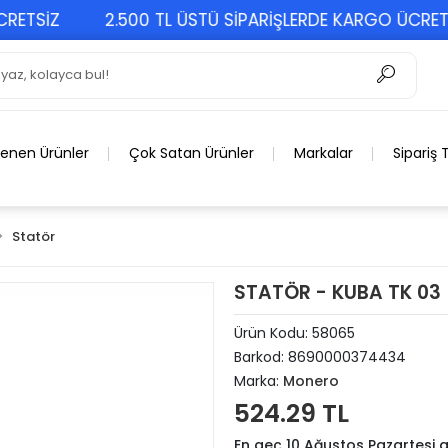
SİZ
2.500 TL ÜSTÜ SİPARİŞLERDE KARGO ÜCRETSİZ
lenen Ürünler
Çok Satan Ürünler
Markalar
Sipariş 
Statör
STATÖR - KUBA TK 03
Ürün Kodu:
58065
Barkod:
8690000374434
Marka:
Monero
524.29 TL
En geç 10 Ağustos Pazartesi