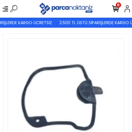
0
RİŞLERDE KARGO ÜCRETSİZ
2.500 TL ÜSTÜ SİPARİŞLERDE KARGO Ü