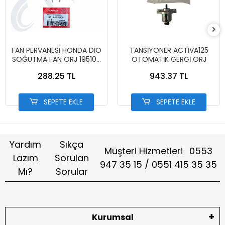
FAN PERVANESİ HONDA DİO
TANSİYONER ACTİVA125
SOĞUTMA FAN ORJ 19510-
OTOMATİK GERGİ ORJ
K0J-N00
288.25 TL
943.37 TL
SEPETE EKLE
SEPETE EKLE
Yardım
Sıkça
Müşteri Hizmetleri
0553
Lazım
Sorulan
947 35 15 / 0551 415 35 35
Mı?
Sorular
Kurumsal