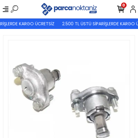
0
RİŞLERDE KARGO ÜCRETSİZ
2.500 TL ÜSTÜ SİPARİŞLERDE KARGO Ü