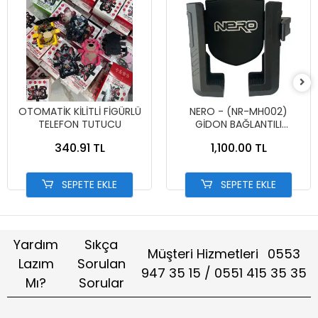
OTOMATİK KİLİTLİ FİGÜRLÜ
NERO - (NR-MH002)
TELEFON TUTUCU
GİDON BAĞLANTILI
TELEFON TUTUCU YANDAN
340.91 TL
1,100.00 TL
KİTLEMELİ (TİTREŞİM
MODÜLLÜ)
SEPETE EKLE
SEPETE EKLE
Yardım
Sıkça
Müşteri Hizmetleri
0553
Lazım
Sorulan
947 35 15 / 0551 415 35 35
Mı?
Sorular