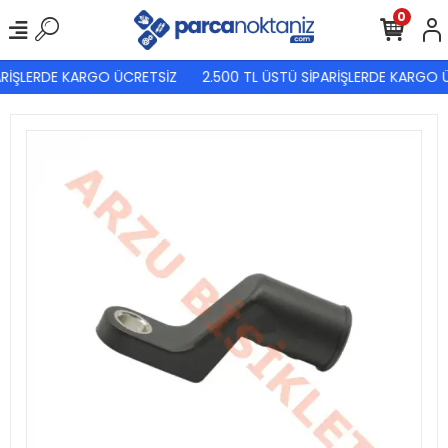
0
ARİŞLERDE KARGO ÜCRETSİZ
2.500 TL ÜSTÜ SİPARİŞLERDE KARGO Ü