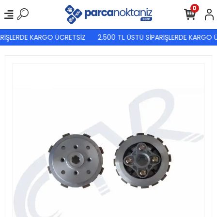
0
RİŞLERDE KARGO ÜCRETSİZ
2.500 TL ÜSTÜ SİPARİŞLERDE KARGO Ü