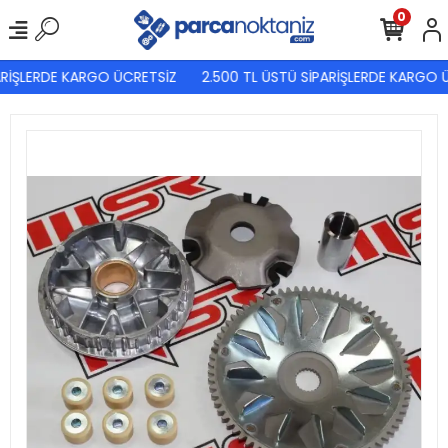
0
RİŞLERDE KARGO ÜCRETSİZ
2.500 TL ÜSTÜ SİPARİŞLERDE KARGO Ü