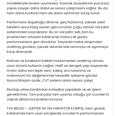
modelleriyle birebir uyumludur. Kasnak yüzeylerinin pürüzsüz
yapısı, kayışın daha stabil ve sessiz çalışmasını sağlar. Bu da
hem daha konforlu hem de daha verimli bir sürüş sunar.
Performans düşüklüğü, titreme, geç hızlanma, yüksek yakıt
tüketimi veya kayış sesleri gibi sorunlar çoğu zaman varyatör
sisteminden kaynaklanır. Bu ön varyatör seti, tüm bu
problemleri ortadan kaldırarak motoru ilk günkü
performansına geri döndürür. Dayanıklı metal alaşımdan
üretilmiş gövdesi, yüksek devirde bile ısınmaya ve aşınmaya
karşı dirençlidir.
Rulman ve kızakların kaliteli malzemeden üretilmiş olması,
uzun ömürlü kullanım sağlar. Hafif ve dengeli yapı sayesinde
motor daha seri tepki verir; kalkış, ara hızlanma ve
maksimum hız değerlerinde hissedilir iyileşme görülür.
Ayrıca titreşim azalır, CVT sistemi daha sessiz çalışır.
Montajı ustası tarafından kolaylıkla yapılabilir ve ek işlem
gerektirmez. Tüm parçalar tam uyumlu olduğu için scooter’ın
orijinal aktarma karakteri korunur.
TVS WEGO – JUPITER 110 ÖN VARYATÖR KOMPLE, hem günlük
kullanımda hem uzun sürüşlerde scooter’ın performansını