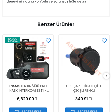
deneyimini daha konforlu ve sorunsuz hâle getirir.
Benzer Ürünler
KARGO
BEDAVA
KNMASTER KN6100 PRO
USB ŞARJ CİHAZI ÇİFT
KASK İNTERKOM SETİ -
ÇIKIŞLI RENKLİ
KARBON SİYAH
6,820.00 TL
340.91 TL
SEPETE EKLE
SEPETE EKLE