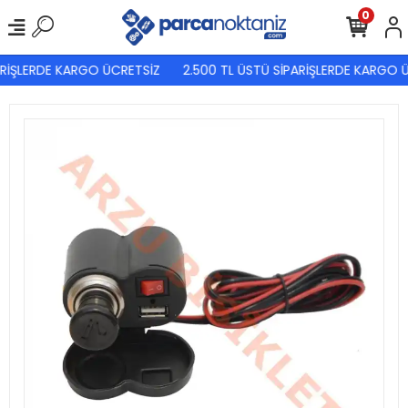
0
RİŞLERDE KARGO ÜCRETSİZ
2.500 TL ÜSTÜ SİPARİŞLERDE KARGO Ü