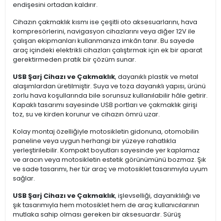
endişesini ortadan kaldırır.
Cihazın çakmaklık kısmı ise çeşitli oto aksesuarlarını, hava
kompresörlerini, navigasyon cihazlarını veya diğer 12V ile
çalışan ekipmanları kullanmanıza imkân tanır. Bu sayede
araç içindeki elektrikli cihazları çalıştırmak için ek bir aparat
gerektirmeden pratik bir çözüm sunar.
USB Şarj Cihazı ve Çakmaklık
, dayanıklı plastik ve metal
alaşımlardan üretilmiştir. Suya ve toza dayanıklı yapısı, ürünü
zorlu hava koşullarında bile sorunsuz kullanılabilir hâle getirir.
Kapaklı tasarımı sayesinde USB portları ve çakmaklık girişi
toz, su ve kirden korunur ve cihazın ömrü uzar.
Kolay montaj özelliğiyle motosikletin gidonuna, otomobilin
paneline veya uygun herhangi bir yüzeye rahatlıkla
yerleştirilebilir. Kompakt boyutları sayesinde yer kaplamaz
ve aracın veya motosikletin estetik görünümünü bozmaz. Şık
ve sade tasarımı, her tür araç ve motosiklet tasarımıyla uyum
sağlar.
USB Şarj Cihazı ve Çakmaklık
, işlevselliği, dayanıklılığı ve
şık tasarımıyla hem motosiklet hem de araç kullanıcılarının
mutlaka sahip olması gereken bir aksesuardır. Sürüş