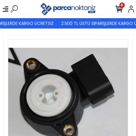
0
RİŞLERDE KARGO ÜCRETSİZ
2.500 TL ÜSTÜ SİPARİŞLERDE KARGO Ü