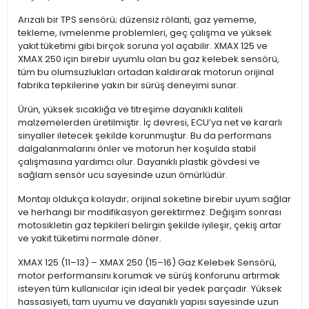
Arızalı bir TPS sensörü; düzensiz rölanti, gaz yememe,
tekleme, ivmelenme problemleri, geç çalışma ve yüksek
yakıt tüketimi gibi birçok soruna yol açabilir. XMAX 125 ve
XMAX 250 için birebir uyumlu olan bu gaz kelebek sensörü,
tüm bu olumsuzlukları ortadan kaldırarak motorun orijinal
fabrika tepkilerine yakın bir sürüş deneyimi sunar.
Ürün, yüksek sıcaklığa ve titreşime dayanıklı kaliteli
malzemelerden üretilmiştir. İç devresi, ECU’ya net ve kararlı
sinyaller iletecek şekilde korunmuştur. Bu da performans
dalgalanmalarını önler ve motorun her koşulda stabil
çalışmasına yardımcı olur. Dayanıklı plastik gövdesi ve
sağlam sensör ucu sayesinde uzun ömürlüdür.
Montajı oldukça kolaydır; orijinal soketine birebir uyum sağlar
ve herhangi bir modifikasyon gerektirmez. Değişim sonrası
motosikletin gaz tepkileri belirgin şekilde iyileşir, çekiş artar
ve yakıt tüketimi normale döner.
XMAX 125 (11–13) – XMAX 250 (15–16) Gaz Kelebek Sensörü,
motor performansını korumak ve sürüş konforunu artırmak
isteyen tüm kullanıcılar için ideal bir yedek parçadır. Yüksek
hassasiyeti, tam uyumu ve dayanıklı yapısı sayesinde uzun