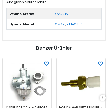
süre güvenle kullanılabilir.
Uyumlu Marka
YAMAHA
Uyumlu Model
X MAX
,
X MAX 250
Benzer Ürünler
KARBÜRATÖR + MANİFOLT
HONDA HARARET MÜŞÜRÜ (