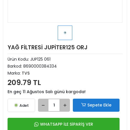
YAĞ FİLTRESİ JUPİTER125 ORJ
Ürün Kodu:
JUP125 061
Barkod:
8690000384334
Marka:
TVS
209.79 TL
En geç 11 Ağustos Salı günü kargoda!
Sepete Ekle
Adet
WHATSAPP İLE SİPARİŞ VER