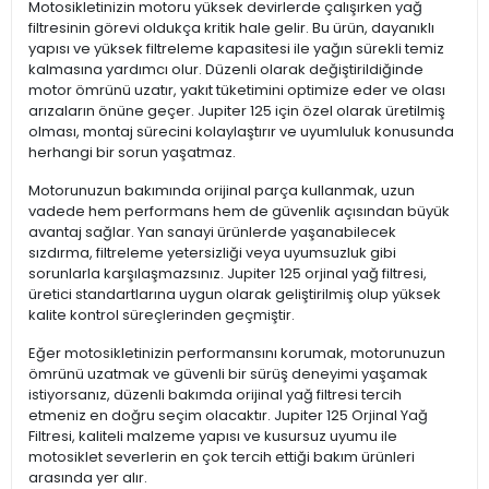
Motosikletinizin motoru yüksek devirlerde çalışırken yağ
filtresinin görevi oldukça kritik hale gelir. Bu ürün, dayanıklı
yapısı ve yüksek filtreleme kapasitesi ile yağın sürekli temiz
kalmasına yardımcı olur. Düzenli olarak değiştirildiğinde
motor ömrünü uzatır, yakıt tüketimini optimize eder ve olası
arızaların önüne geçer. Jupiter 125 için özel olarak üretilmiş
olması, montaj sürecini kolaylaştırır ve uyumluluk konusunda
herhangi bir sorun yaşatmaz.
Motorunuzun bakımında orijinal parça kullanmak, uzun
vadede hem performans hem de güvenlik açısından büyük
avantaj sağlar. Yan sanayi ürünlerde yaşanabilecek
sızdırma, filtreleme yetersizliği veya uyumsuzluk gibi
sorunlarla karşılaşmazsınız. Jupiter 125 orjinal yağ filtresi,
üretici standartlarına uygun olarak geliştirilmiş olup yüksek
kalite kontrol süreçlerinden geçmiştir.
Eğer motosikletinizin performansını korumak, motorunuzun
ömrünü uzatmak ve güvenli bir sürüş deneyimi yaşamak
istiyorsanız, düzenli bakımda orijinal yağ filtresi tercih
etmeniz en doğru seçim olacaktır. Jupiter 125 Orjinal Yağ
Filtresi, kaliteli malzeme yapısı ve kusursuz uyumu ile
motosiklet severlerin en çok tercih ettiği bakım ürünleri
arasında yer alır.