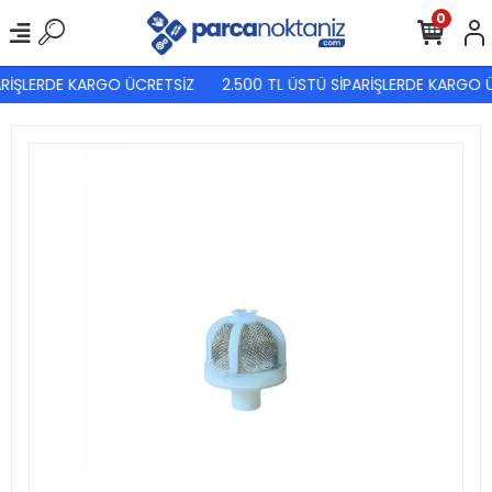
0
ARİŞLERDE KARGO ÜCRETSİZ
2.500 TL ÜSTÜ SİPARİŞLERDE KARGO Ü