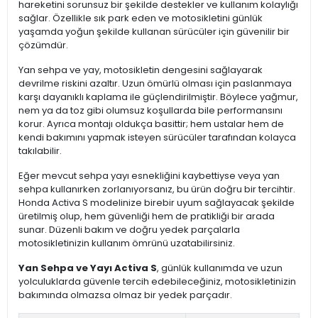
hareketini sorunsuz bir şekilde destekler ve kullanım kolaylığı
sağlar. Özellikle sık park eden ve motosikletini günlük
yaşamda yoğun şekilde kullanan sürücüler için güvenilir bir
çözümdür.
Yan sehpa ve yay, motosikletin dengesini sağlayarak
devrilme riskini azaltır. Uzun ömürlü olması için paslanmaya
karşı dayanıklı kaplama ile güçlendirilmiştir. Böylece yağmur,
nem ya da toz gibi olumsuz koşullarda bile performansını
korur. Ayrıca montajı oldukça basittir; hem ustalar hem de
kendi bakımını yapmak isteyen sürücüler tarafından kolayca
takılabilir.
Eğer mevcut sehpa yayı esnekliğini kaybettiyse veya yan
sehpa kullanırken zorlanıyorsanız, bu ürün doğru bir tercihtir.
Honda Activa S modelinize birebir uyum sağlayacak şekilde
üretilmiş olup, hem güvenliği hem de pratikliği bir arada
sunar. Düzenli bakım ve doğru yedek parçalarla
motosikletinizin kullanım ömrünü uzatabilirsiniz.
Yan Sehpa ve Yayı Activa S
, günlük kullanımda ve uzun
yolculuklarda güvenle tercih edebileceğiniz, motosikletinizin
bakımında olmazsa olmaz bir yedek parçadır.