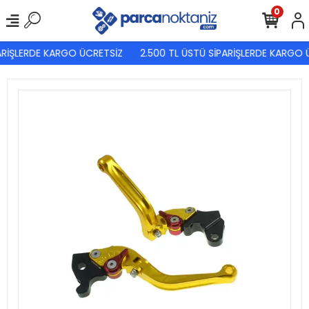
0
ARİŞLERDE KARGO ÜCRETSİZ
2.500 TL ÜSTÜ SİPARİŞLERDE KARGO Ü