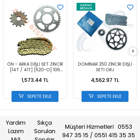
KARGO
BEDAVA
ÖN - ARKA DİŞLİ SET ZİNCİR
DOMİNAR 250 ZİNCİR DİŞLİ
[14T / 41T] [520-O] 106
SETİ ORJ
BAKLA - CF MOTO NK 250
1,573.44 TL
4,562.97 TL
- SR 250
SEPETE EKLE
SEPETE EKLE
Yardım
Sıkça
Müşteri Hizmetleri
0553
Lazım
Sorulan
947 35 15 / 0551 415 35 35
Mı?
Sorular