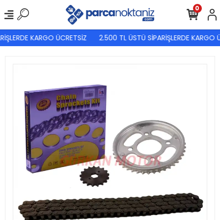
0
RİŞLERDE KARGO ÜCRETSİZ
2.500 TL ÜSTÜ SİPARİŞLERDE KARGO Ü