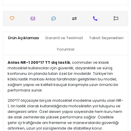
Ürün Açıklaması
Garanti ve Teslimat
Taksit Seçenekleri
Yorumlar
Anlas NR-1 200*17 TT dış lastik
, commuter ve klasik
motosiklet kullanıcıları için güvenlik, dayanıklılık ve sürüş
konforunu ön planda tutan özel bir modeldir. Türkiye’nin
köklü lastik markası Anlas tarafından geliştirilen bu model,
sağlam yapısı ve kaliteli kauçuk karışımıyla uzun ömürlü bir
performans sunar.
200*17 ölçüsüyle birçok motosiklet modeline uyumlu olan NR-
1, ön lastik olarak kullanıldığında motosikletin yol tutuşunu ve
dengesini artırır. Özel desen yapısı sayesinde hem kuru hem
de ıslak zeminlerde yüksek performans sağlar. Özellikle
şehir içi trafiğinde ani frenleme ve manevralarda güvenliği
artırırken, uzun yol sürüşlerinde de stabiliteyi korur.