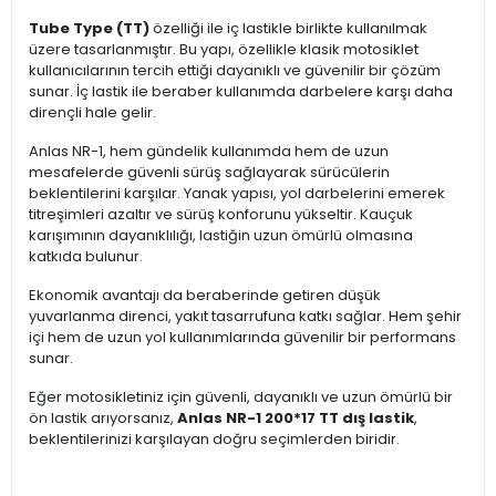
Tube Type (TT)
özelliği ile iç lastikle birlikte kullanılmak
üzere tasarlanmıştır. Bu yapı, özellikle klasik motosiklet
kullanıcılarının tercih ettiği dayanıklı ve güvenilir bir çözüm
sunar. İç lastik ile beraber kullanımda darbelere karşı daha
dirençli hale gelir.
Anlas NR-1, hem gündelik kullanımda hem de uzun
mesafelerde güvenli sürüş sağlayarak sürücülerin
beklentilerini karşılar. Yanak yapısı, yol darbelerini emerek
titreşimleri azaltır ve sürüş konforunu yükseltir. Kauçuk
karışımının dayanıklılığı, lastiğin uzun ömürlü olmasına
katkıda bulunur.
Ekonomik avantajı da beraberinde getiren düşük
yuvarlanma direnci, yakıt tasarrufuna katkı sağlar. Hem şehir
içi hem de uzun yol kullanımlarında güvenilir bir performans
sunar.
Eğer motosikletiniz için güvenli, dayanıklı ve uzun ömürlü bir
ön lastik arıyorsanız,
Anlas NR-1 200*17 TT dış lastik
,
beklentilerinizi karşılayan doğru seçimlerden biridir.