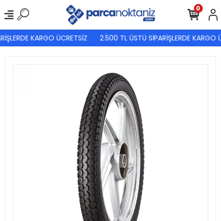
0
RİŞLERDE KARGO ÜCRETSİZ
2.500 TL ÜSTÜ SİPARİŞLERDE KARGO Ü