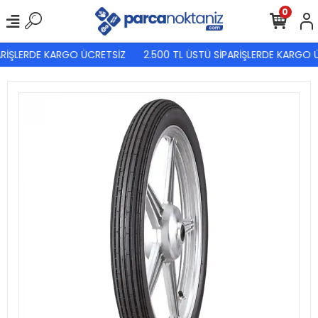
0
ARİŞLERDE KARGO ÜCRETSİZ
2.500 TL ÜSTÜ SİPARİŞLERDE KARGO Ü