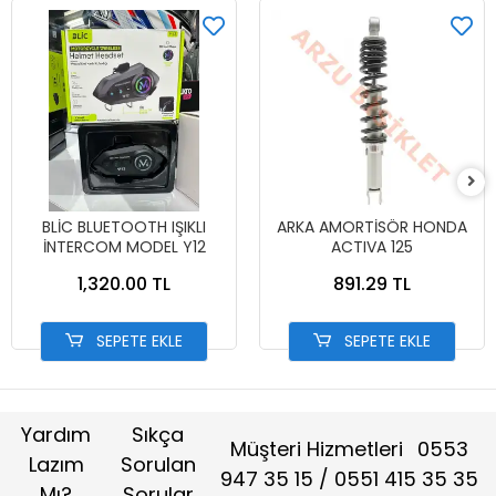
BLİC BLUETOOTH IŞIKLI
ARKA AMORTİSÖR HONDA
İNTERCOM MODEL Y12
ACTIVA 125
1,320.00 TL
891.29 TL
SEPETE EKLE
SEPETE EKLE
Yardım
Sıkça
Müşteri Hizmetleri
0553
Lazım
Sorulan
947 35 15 / 0551 415 35 35
Mı?
Sorular