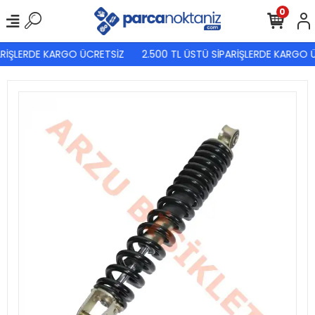
0
RİŞLERDE KARGO ÜCRETSİZ
2.500 TL ÜSTÜ SİPARİŞLERDE KARGO Ü