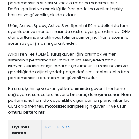
performansının sürekli yüksek kalmasına yardımcı olur.
Doğru gerilimi ve esnekliği ile fren pedalına verilen tepkiyi
hassas ve güvenilir şekilde aktarır.
Ürün, Activa, Spacy, Activa S ve Spontini 110 modelleriyle tam
uyumludur ve montaj sırasında ekstra ayar gerektirmez. OEM
standartlarında üretilmesi, telin aracın orijinal fren sistemi ile
sorunsuz çalışmasını garanti eder.
Arka Fren Teli (OEM), sürüş güvenliğini artırmak ve fren
sisteminin performansını maksimum seviyede tutmak
isteyen kullanıcılar için ideal bir çözümdür. Düzenli bakım ve
gerektiğinde orijinal yedek parça değişimi, motosikletin fren
performansını korumanın en güvenli yoludur.
Bu ürün, şehir içi ve uzun yol kullanımında güvenli frenleme
sağlayarak sürücülere huzurlu bir sürüş deneyimi sunar. Hem
performans hem de dayanıklılık açısından ön plana çıkan bu
OEM arka fren teli, motosiklet sahipleri için güvenilir ve uzun
ömürlü bir tercihtir.
Uyumlu
RKS
,
HONDA
Marka