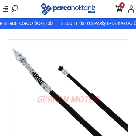
0
RİŞLERDE KARGO ÜCRETSİZ
2.500 TL ÜSTÜ SİPARİŞLERDE KARGO Ü