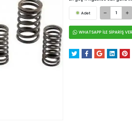
Adet
WHATSAPP İLE SİPARİŞ VE