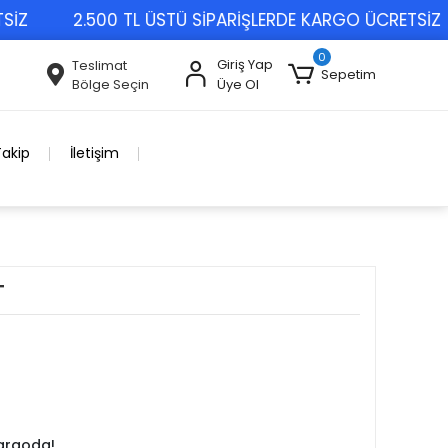
2.500 TL ÜSTÜ SİPARİŞLERDE KARGO ÜCRETSİZ
0
Giriş Yap
Teslimat
Sepetim
Bölge Seçin
Üye Ol
Takip
İletişim
T
kargoda!