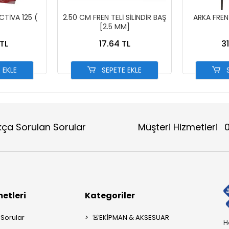
CTİVA 125 (
2.50 CM FREN TELİ SİLİNDİR BAŞ
ARKA FREN
[2.5 MM]
TL
17.64 TL
3
 EKLE
SEPETE EKLE
S
kça Sorulan Sorular
Müşteri Hizmetleri
0
etleri
Kategoriler
 Sorular
🚨EKİPMAN & AKSESUAR
H