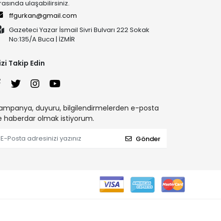
rasında ulaşabilirsiniz.
ffgurkan@gmail.com
Gazeteci Yazar İsmail Sivri Bulvarı 222 Sokak
No:135/A Buca | İZMİR
izi Takip Edin
ampanya, duyuru, bilgilendirmelerden e-posta
le haberdar olmak istiyorum.
Gönder