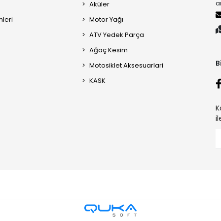
a
Aküler
mleri
Motor Yağı
ATV Yedek Parça
Ağaç Kesim
B
Motosiklet Aksesuarlari
KASK
K
i