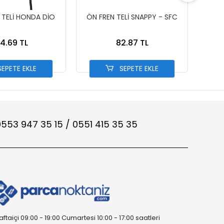
 TELİ HONDA DİO
ÖN FREN TELİ SNAPPY - SFC
ARKA
14.69 TL
82.87 TL
EPETE EKLE
SEPETE EKLE
553 947 35 15 / 0551 415 35 35
aftaiçi 09:00 - 19:00 Cumartesi 10:00 - 17:00 saatleri