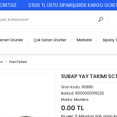
TSİZ
2.500 TL ÜSTÜ SİPARİŞLERDE KARGO ÜCRETSİZ
lenen Ürünler
Çok Satan Ürünler
Markalar
Sipariş 
ri
FrenTelleri
SUBAP YAY TAKIMI SC
Ürün Kodu:
90880
Barkod:
8000000019226
Marka:
Monero
0.00 TL
En geç 11 Ağustos Salı günü 