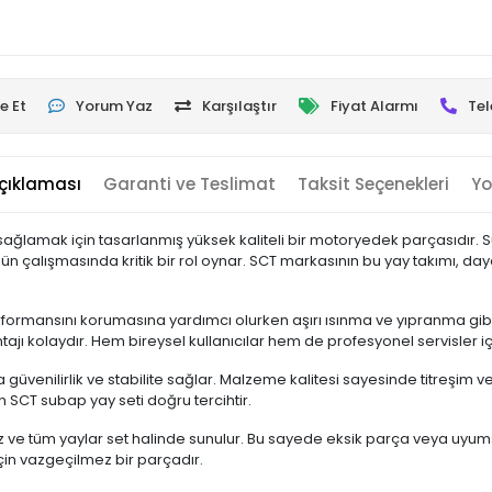
e Et
Yorum Yaz
Karşılaştır
Fiyat Alarmı
Tel
çıklaması
Garanti ve Teslimat
Taksit Seçenekleri
Yo
ağlamak için tasarlanmış yüksek kaliteli bir motoryedek parçasıdır. S
zgün çalışmasında kritik bir rol oynar. SCT markasının bu yay takımı, 
ormansını korumasına yardımcı olurken aşırı ısınma ve yıpranma gibi 
ajı kolaydır. Hem bireysel kullanıcılar hem de profesyonel servisler i
 güvenilirlik ve stabilite sağlar. Malzeme kalitesi sayesinde titreşim 
SCT subap yay seti doğru tercihtir.
 ve tüm yaylar set halinde sunulur. Bu sayede eksik parça veya uyumsu
için vazgeçilmez bir parçadır.