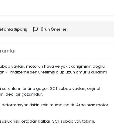
efonla Sipariş
Ürün Önerileri
rumlar
ubap yayları, motorun hava ve yakıt karışımının doğru
dayanıklı malzemeden üretilmiş olup uzun ömürlü kullanım
sorunların önüne geçer. SCT subap yayları, orijinal
çin ideal bir çözümdür.
ve deformasyon riskini minimuma indirir. Aracınızın motor
zluk riski ortadan kalkar. SCT subap yay takımı,