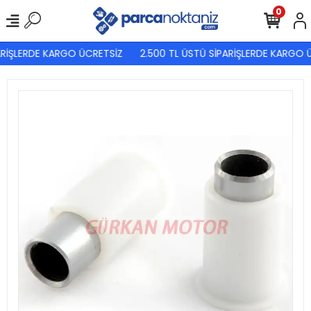
0
RİŞLERDE KARGO ÜCRETSİZ
2.500 TL ÜSTÜ SİPARİŞLERDE KARGO Ü