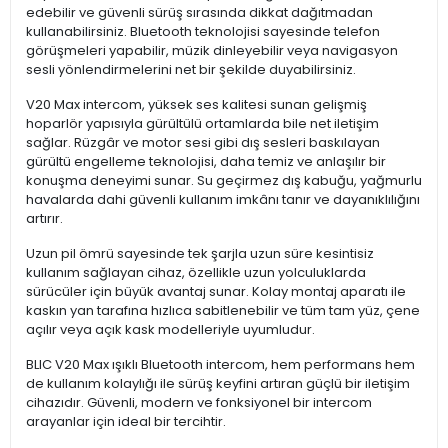
edebilir ve güvenli sürüş sırasında dikkat dağıtmadan
kullanabilirsiniz. Bluetooth teknolojisi sayesinde telefon
görüşmeleri yapabilir, müzik dinleyebilir veya navigasyon
sesli yönlendirmelerini net bir şekilde duyabilirsiniz.
V20 Max intercom, yüksek ses kalitesi sunan gelişmiş
hoparlör yapısıyla gürültülü ortamlarda bile net iletişim
sağlar. Rüzgâr ve motor sesi gibi dış sesleri baskılayan
gürültü engelleme teknolojisi, daha temiz ve anlaşılır bir
konuşma deneyimi sunar. Su geçirmez dış kabuğu, yağmurlu
havalarda dahi güvenli kullanım imkânı tanır ve dayanıklılığını
artırır.
Uzun pil ömrü sayesinde tek şarjla uzun süre kesintisiz
kullanım sağlayan cihaz, özellikle uzun yolculuklarda
sürücüler için büyük avantaj sunar. Kolay montaj aparatı ile
kaskın yan tarafına hızlıca sabitlenebilir ve tüm tam yüz, çene
açılır veya açık kask modelleriyle uyumludur.
BLIC V20 Max ışıklı Bluetooth intercom, hem performans hem
de kullanım kolaylığı ile sürüş keyfini artıran güçlü bir iletişim
cihazıdır. Güvenli, modern ve fonksiyonel bir intercom
arayanlar için ideal bir tercihtir.