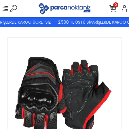
0
RİŞLERDE KARGO ÜCRETSİZ
2.500 TL ÜSTÜ SİPARİŞLERDE KARGO Ü