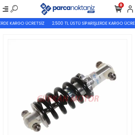
0
LERDE KARGO ÜCRETSİZ
2.500 TL ÜSTÜ SİPARİŞLERDE KARGO ÜCRET