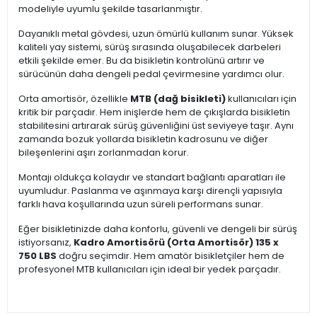
modeliyle uyumlu şekilde tasarlanmıştır.
Dayanıklı metal gövdesi, uzun ömürlü kullanım sunar. Yüksek
kaliteli yay sistemi, sürüş sırasında oluşabilecek darbeleri
etkili şekilde emer. Bu da bisikletin kontrolünü artırır ve
sürücünün daha dengeli pedal çevirmesine yardımcı olur.
Orta amortisör, özellikle
MTB (dağ bisikleti)
kullanıcıları için
kritik bir parçadır. Hem inişlerde hem de çıkışlarda bisikletin
stabilitesini artırarak sürüş güvenliğini üst seviyeye taşır. Aynı
zamanda bozuk yollarda bisikletin kadrosunu ve diğer
bileşenlerini aşırı zorlanmadan korur.
Montajı oldukça kolaydır ve standart bağlantı aparatları ile
uyumludur. Paslanma ve aşınmaya karşı dirençli yapısıyla
farklı hava koşullarında uzun süreli performans sunar.
Eğer bisikletinizde daha konforlu, güvenli ve dengeli bir sürüş
istiyorsanız,
Kadro Amortisörü (Orta Amortisör) 135 x
750 LBS
doğru seçimdir. Hem amatör bisikletçiler hem de
profesyonel MTB kullanıcıları için ideal bir yedek parçadır.