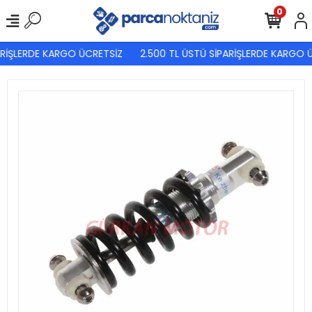
0
RİŞLERDE KARGO ÜCRETSİZ
2.500 TL ÜSTÜ SİPARİŞLERDE KARGO Ü