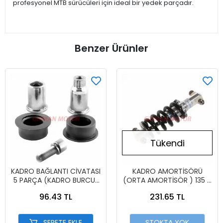
profesyonel MTB sürücüleri için ideal bir yedek parçadır.
Benzer Ürünler
Tükendi
KADRO BAĞLANTI CİVATASI
KADRO AMORTİSÖRÜ
5 PARÇA (KADRO BURCU)
(ORTA AMORTİSÖR ) 135 X
MTB
750 LBS
96.43 TL
231.65 TL
SEPETE EKLE
STOKTA YOK