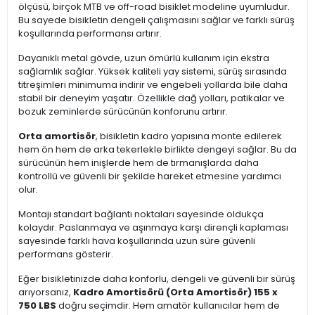
ölçüsü, birçok MTB ve off-road bisiklet modeline uyumludur.
Bu sayede bisikletin dengeli çalışmasını sağlar ve farklı sürüş
koşullarında performansı artırır.
Dayanıklı metal gövde, uzun ömürlü kullanım için ekstra
sağlamlık sağlar. Yüksek kaliteli yay sistemi, sürüş sırasında
titreşimleri minimuma indirir ve engebeli yollarda bile daha
stabil bir deneyim yaşatır. Özellikle dağ yolları, patikalar ve
bozuk zeminlerde sürücünün konforunu artırır.
Orta amortisör
, bisikletin kadro yapısına monte edilerek
hem ön hem de arka tekerlekle birlikte dengeyi sağlar. Bu da
sürücünün hem inişlerde hem de tırmanışlarda daha
kontrollü ve güvenli bir şekilde hareket etmesine yardımcı
olur.
Montajı standart bağlantı noktaları sayesinde oldukça
kolaydır. Paslanmaya ve aşınmaya karşı dirençli kaplaması
sayesinde farklı hava koşullarında uzun süre güvenli
performans gösterir.
Eğer bisikletinizde daha konforlu, dengeli ve güvenli bir sürüş
arıyorsanız,
Kadro Amortisörü (Orta Amortisör) 155 x
750 LBS
doğru seçimdir. Hem amatör kullanıcılar hem de