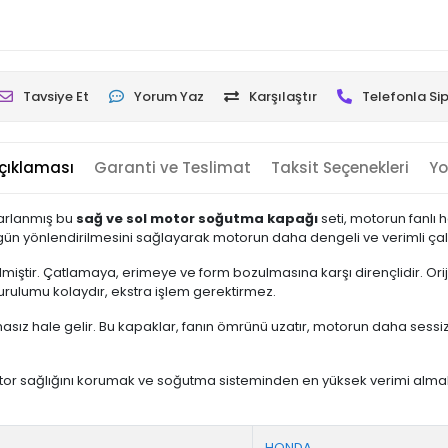
Tavsiye Et
Yorum Yaz
Karşılaştır
Telefonla Sip
çıklaması
Garanti ve Teslimat
Taksit Seçenekleri
Yo
sarlanmış bu
sağ ve sol motor soğutma kapağı
seti, motorun fanlı
zgün yönlendirilmesini sağlayarak motorun daha dengeli ve verimli çal
tilmiştir. Çatlamaya, erimeye ve form bozulmasına karşı dirençlidir. Ori
urulumu kolaydır, ekstra işlem gerektirmez.
asız hale gelir. Bu kapaklar, fanın ömrünü uzatır, motorun daha sessi
tor sağlığını korumak ve soğutma sisteminden en yüksek verimi almak 
HONDA