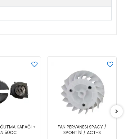
SOĞUTMA KAPAĞI +
FAN PERVANESİ SPACY /
FAN 
AN 50CC
SPONTİNİ / ACT-S