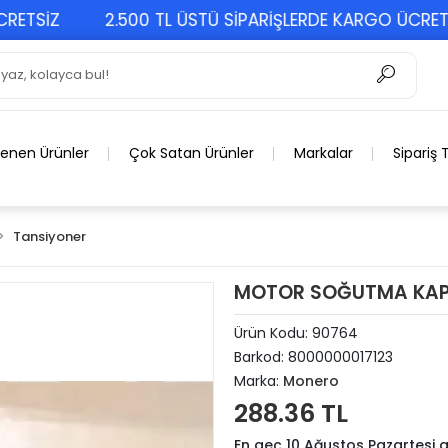
SİZ
2.500 TL ÜSTÜ SİPARİŞLERDE KARGO ÜCRETSİZ
lenen Ürünler
Çok Satan Ürünler
Markalar
Sipariş 
Tansiyoner
MOTOR SOĞUTMA KAPA
Ürün Kodu:
90764
Barkod:
8000000017123
Marka:
Monero
288.36 TL
En geç 10 Ağustos Pazartesi