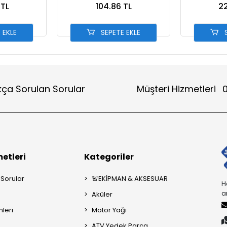
 TL
104.86 TL
22
 EKLE
SEPETE EKLE
S
kça Sorulan Sorular
Müşteri Hizmetleri
0
etleri
Kategoriler
 Sorular
🚨EKİPMAN & AKSESUAR
H
a
Aküler
mleri
Motor Yağı
ATV Yedek Parça