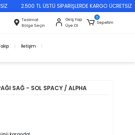
2.500 TL ÜSTÜ SİPARİŞLERDE KARGO ÜCRETSİZ
0
Giriş Yap
Teslimat
Sepetim
Bölge Seçin
Üye Ol
Takip
İletişim
ĞI SAĞ - SOL SPACY / ALPHA
 günü kargoda!