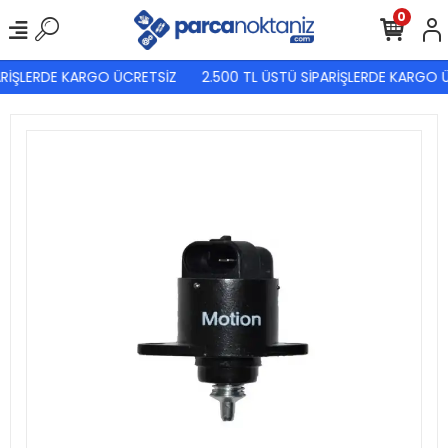
0
RİŞLERDE KARGO ÜCRETSİZ
2.500 TL ÜSTÜ SİPARİŞLERDE KARGO Ü