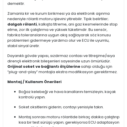
demektir.
Zamanla kir ve kurum birikmesi ya da elektronik aşınma
nedeniyle rölanti motoru işlevini yitirebilir. Tipik belirtiler;
dalgalı rölanti
, kalkışta titreme, ani gaz kesmelerinde stop
etme, zor ilk çalıştırma ve yüksek tüketimdir. Bu sensör,
fabrika toleranslarına uygun akış sağlayarak söz konusu
problemleri gidermeye yardımcı olur ve ECU ile uyumlu,
stabil sinyal üretir.
Dayanıklı gövde yapısı, sızdırmaz contası ve titreşime/ısıya
dirençli elektronik bileşenleri sayesinde uzun ömürlüdür.
Orijinal soket ve bağlantı ölçülerine
sahip olduğu için
“plug-and-play” montajla ekstra modifikasyon gerektirmez.
Montaj / Kullanım Önerileri
Boğaz kelebeği ve hava kanallarını temizleyin; kaçak
kontrolü yapın.
Soket oksitlerini giderin; contayı yenisiyle takın.
Montaj sonrası motoru rölantide birkaç dakika çalıştırıp
kısa bir test sürüşü yapın; gerekiyorsa ECU adaptasyon