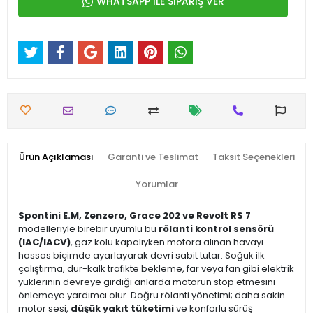
WHATSAPP İLE SİPARİŞ VER
Ürün Açıklaması
Garanti ve Teslimat
Taksit Seçenekleri
Yorumlar
Spontini E.M, Zenzero, Grace 202 ve Revolt RS 7
modelleriyle birebir uyumlu bu
rölanti kontrol sensörü
(IAC/IACV)
, gaz kolu kapalıyken motora alınan havayı
hassas biçimde ayarlayarak devri sabit tutar. Soğuk ilk
çalıştırma, dur-kalk trafikte bekleme, far veya fan gibi elektrik
yüklerinin devreye girdiği anlarda motorun stop etmesini
önlemeye yardımcı olur. Doğru rölanti yönetimi; daha sakin
motor sesi,
düşük yakıt tüketimi
ve konforlu sürüş