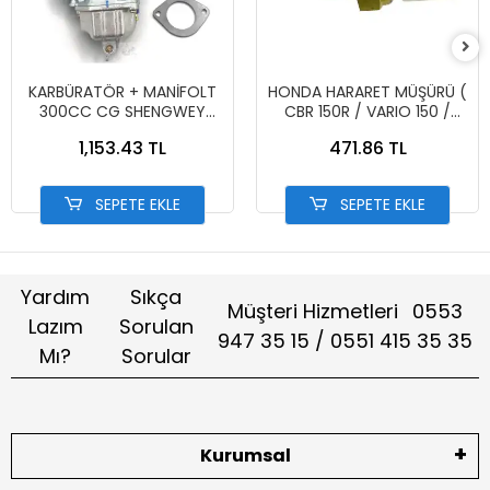
KARBÜRATÖR + MANİFOLT
HONDA HARARET MÜŞÜRÜ (
300CC CG SHENGWEY
CBR 150R / VARIO 150 /
(NCR)
PCX )
1,153.43 TL
471.86 TL
SEPETE EKLE
SEPETE EKLE
Yardım
Sıkça
Müşteri Hizmetleri
0553
Lazım
Sorulan
947 35 15 / 0551 415 35 35
Mı?
Sorular
Kurumsal