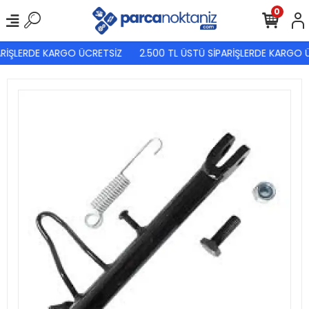
0
ARİŞLERDE KARGO ÜCRETSİZ
2.500 TL ÜSTÜ SİPARİŞLERDE KARGO Ü