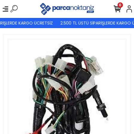
0
RİŞLERDE KARGO ÜCRETSİZ
2.500 TL ÜSTÜ SİPARİŞLERDE KARGO Ü