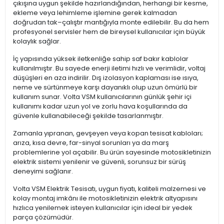
çıkışına uygun şekilde hazırlandığından, herhangi bir kesme,
ekleme veya lehimleme işlemine gerek kalmadan
doğrudan tak–çalıştır mantığıyla monte edilebilir. Bu da hem
profesyonel servisler hem de bireysel kullanıcılar için büyük
kolaylık sağlar.
İç yapısında yüksek iletkenliğe sahip saf bakır kablolar
kullanılmıştır. Bu sayede enerji iletimi hızlı ve verimlidir, voltaj
düşüşleri en aza indirilir. Dış izolasyon kaplaması ise ısıya,
neme ve sürtünmeye karşı dayanıklı olup uzun ömürlü bir
kullanım sunar. Volta VSM kullanıcılarının günlük şehir içi
kullanımı kadar uzun yol ve zorlu hava koşullarında da
güvenle kullanabileceği şekilde tasarlanmıştır.
Zamanla yıpranan, gevşeyen veya kopan tesisat kabloları;
arıza, kısa devre, far-sinyal sorunları ya da marş
problemlerine yol açabilir. Bu ürün sayesinde motosikletinizin
elektrik sistemi yenilenir ve güvenli, sorunsuz bir sürüş
deneyimi sağlanır.
Volta VSM Elektrik Tesisatı, uygun fiyatı, kaliteli malzemesi ve
kolay montaj imkânı ile motosikletinizin elektrik altyapısını
hızlıca yenilemek isteyen kullanıcılar için ideal bir yedek
parça çözümüdür.