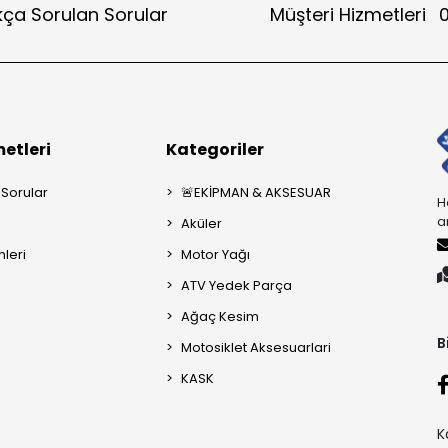
kça Sorulan Sorular
Müşteri Hizmetleri
0
etleri
Kategoriler
 Sorular
🚨EKİPMAN & AKSESUAR
H
a
Aküler
mleri
Motor Yağı
ATV Yedek Parça
Ağaç Kesim
B
Motosiklet Aksesuarlari
KASK
K