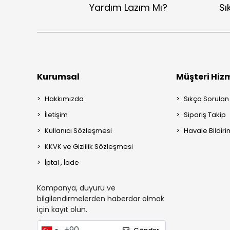
Yardım Lazım Mı?
Sı
GÜRLER
HONDA
IRC
JIEKAI
Kurumsal
Müşteri Hizm
JOLT
knmaster
Hakkımızda
Sıkça Sorulan
KNT
İletişim
Sipariş Takip
KOVIX
Kullanıcı Sözleşmesi
Havale Bildiri
KRT
KKVK ve Gizlilik Sözleşmesi
KUBA
İptal , İade
LİDE
Kampanya, duyuru ve
LİQUI MOLY
bilgilendirmelerden haberdar olmak
LS2
için kayıt olun.
MARSHAL