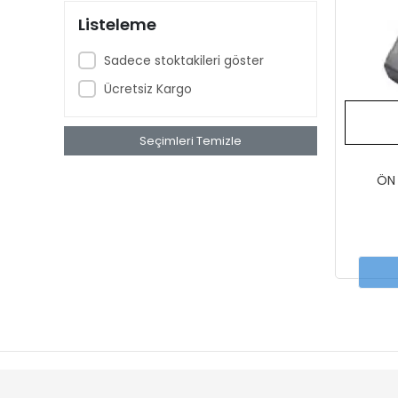
DURO
Listeleme
E-BİKE
Sadece stoktakileri göster
ELF
Ücretsiz Kargo
ESPADA
EVO
Seçimleri Temizle
FGN
ÖN 
FORTE GT
FOTE GT
FREE M
GIVI
GİVİS
GOGO
GP KOMPOZİT
GRKN