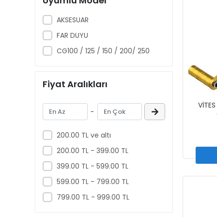
Uyumlu Model
BLIC
AKSESUAR
BOSCH
FAR DUYU
BOSS
CG100 / 125 / 150 / 200/ 250
BUJA
CARDO
Fiyat Aralıkları
CASTROL
CF MOTO
VİTES
-
CG
ÇINARLAR
200.00 TL ve altı
CITY
200.00 TL - 399.00 TL
CSR
399.00 TL - 599.00 TL
CUB
599.00 TL - 799.00 TL
CZ
799.00 TL - 999.00 TL
DAİNESE