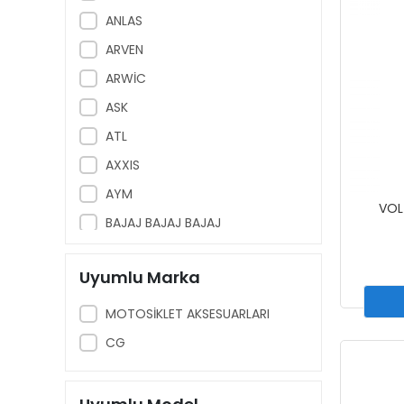
ANLAS
ARVEN
ARWİC
ASK
ATL
AXXIS
AYM
VOL
BAJAJ BAJAJ BAJAJ
BAJAJ
Uyumlu Marka
BAJAJ BAJAJ BAJAJ
BANDO
MOTOSİKLET AKSESUARLARI
BEST
CG
BGC
BİSİKLET