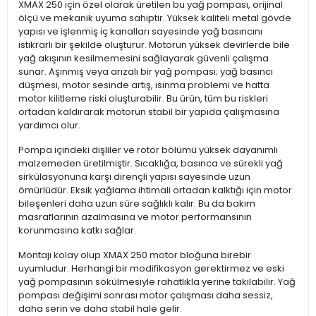
XMAX 250 için özel olarak üretilen bu yağ pompası, orijinal
ölçü ve mekanik uyuma sahiptir. Yüksek kaliteli metal gövde
yapısı ve işlenmiş iç kanalları sayesinde yağ basıncını
istikrarlı bir şekilde oluşturur. Motorun yüksek devirlerde bile
yağ akışının kesilmemesini sağlayarak güvenli çalışma
sunar. Aşınmış veya arızalı bir yağ pompası; yağ basıncı
düşmesi, motor sesinde artış, ısınma problemi ve hatta
motor kilitleme riski oluşturabilir. Bu ürün, tüm bu riskleri
ortadan kaldırarak motorun stabil bir yapıda çalışmasına
yardımcı olur.
Pompa içindeki dişliler ve rotor bölümü yüksek dayanımlı
malzemeden üretilmiştir. Sıcaklığa, basınca ve sürekli yağ
sirkülasyonuna karşı dirençli yapısı sayesinde uzun
ömürlüdür. Eksik yağlama ihtimali ortadan kalktığı için motor
bileşenleri daha uzun süre sağlıklı kalır. Bu da bakım
masraflarının azalmasına ve motor performansının
korunmasına katkı sağlar.
Montajı kolay olup XMAX 250 motor bloğuna birebir
uyumludur. Herhangi bir modifikasyon gerektirmez ve eski
yağ pompasının sökülmesiyle rahatlıkla yerine takılabilir. Yağ
pompası değişimi sonrası motor çalışması daha sessiz,
daha serin ve daha stabil hale gelir.