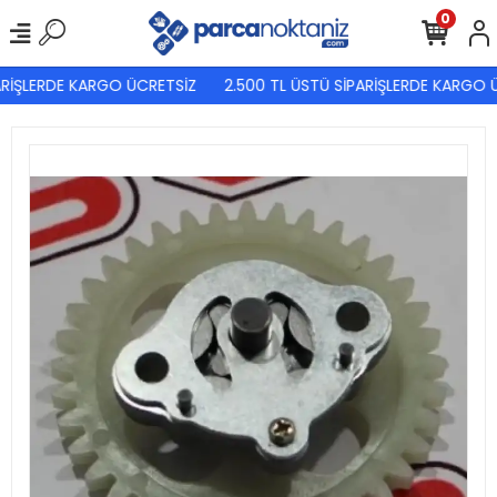
0
RİŞLERDE KARGO ÜCRETSİZ
2.500 TL ÜSTÜ SİPARİŞLERDE KARGO Ü