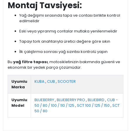
Montaj Tavsiyesi:
Yağ değişimi sırasında tapa ve contası birlikte kontrol
edilmelidir
Eski veya yıpranmış contalar mutlaka yenilenmelidir
Tapayı tork anahtarıyla üretici değere göre sıkın
İlk çalıştırma sonrası yağ sızıntısı kontrolü yapın
Bu
yağ filtre tapası
, motosikletinizin bakımında güvenli ve
ekonomik bir yedek parça çözümüdür.
Uyumlu
KUBA
,
CUB
,
SCOOTER
Marka
Uyumlu
BLUEBERRY
,
BLUEBERRY PRO
,
BLUEBIRD
,
CUB -
Model
50 / 80 / 100 / 110 / 125
,
SCT 100 / 125 / 150
,
SCT
50 / 80