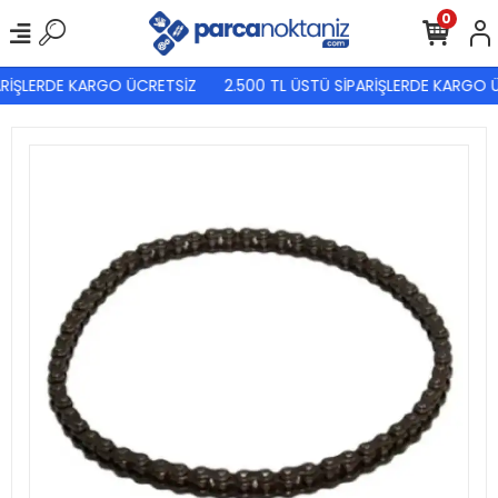
0
RİŞLERDE KARGO ÜCRETSİZ
2.500 TL ÜSTÜ SİPARİŞLERDE KARGO Ü