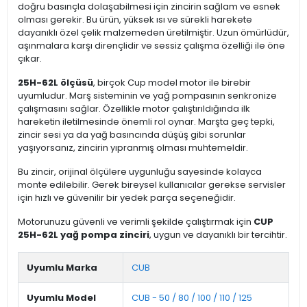
doğru basınçla dolaşabilmesi için zincirin sağlam ve esnek
olması gerekir. Bu ürün, yüksek ısı ve sürekli harekete
dayanıklı özel çelik malzemeden üretilmiştir. Uzun ömürlüdür,
aşınmalara karşı dirençlidir ve sessiz çalışma özelliği ile öne
çıkar.
25H-62L ölçüsü
, birçok Cup model motor ile birebir
uyumludur. Marş sisteminin ve yağ pompasının senkronize
çalışmasını sağlar. Özellikle motor çalıştırıldığında ilk
hareketin iletilmesinde önemli rol oynar. Marşta geç tepki,
zincir sesi ya da yağ basıncında düşüş gibi sorunlar
yaşıyorsanız, zincirin yıpranmış olması muhtemeldir.
Bu zincir, orijinal ölçülere uygunluğu sayesinde kolayca
monte edilebilir. Gerek bireysel kullanıcılar gerekse servisler
için hızlı ve güvenilir bir yedek parça seçeneğidir.
Motorunuzu güvenli ve verimli şekilde çalıştırmak için
CUP
25H-62L yağ pompa zinciri
, uygun ve dayanıklı bir tercihtir.
Uyumlu Marka
CUB
Uyumlu Model
CUB - 50 / 80 / 100 / 110 / 125