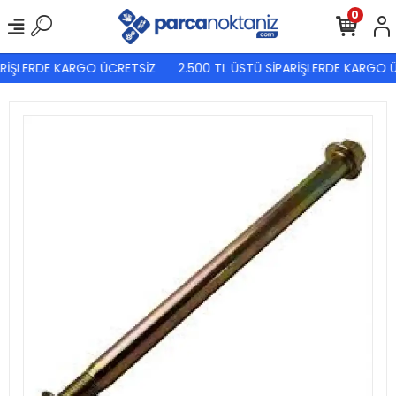
0
RİŞLERDE KARGO ÜCRETSİZ
2.500 TL ÜSTÜ SİPARİŞLERDE KARGO Ü